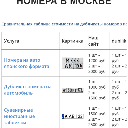
НОМЕРА В МОСКВЕ
Сравнительная таблица стоимости на дубликаты номеров по
Наш
Услуга
Картинка
dubllik
сайт
1 шт –
1 шт – 1
Номера на авто
1200 руб
руб
японского формата
2 шт –
2 шт – 2
2000 руб
руб
1 шт –
1 шт – 1
Дубликат номера на
1000 руб
руб
автомобиль
2 шт –
2 шт – 2
1500 руб
руб
1 шт -
1 шт – 1
Сувенирные
1500 руб
руб
иностранные
2 шт –
2 шт – 2
таблички
2500 руб
руб