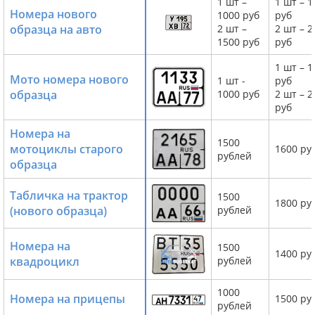
1 шт –
1 шт – 1
Номера нового
1000 руб
руб
образца на авто
2 шт –
2 шт – 2
1500 руб
руб
1 шт – 1
Мото номера нового
1 шт -
руб
образца
1000 руб
2 шт – 2
руб
Номера на
1500
мотоциклы старого
1600 ру
рублей
образца
Табличка на трактор
1500
1800 ру
(нового образца)
рублей
Номера на
1500
1400 ру
квадроцикл
рублей
1000
Номера на прицепы
1500 ру
рублей