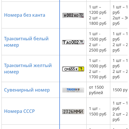
1 шт –
1 шт – 1
1200 руб
руб
Номера без канта
2 шт –
2шт – 3
1800 руб
руб
1 шт -
1 шт – 1
Транзитный белый
1500 руб
руб
номер
2 шт -
2 шт – 2
2500 руб
руб
1 шт -
1 шт – 1
Транзитный желтый
1000 руб
руб
номер
2 шт -
2 шт – 2
1700 руб
руб
от 1500
Сувенирный номер
1500 ру
рублей
1 шт – 1
1 шт -
руб
Номера СССР
1500 руб
2 шт – 2
руб