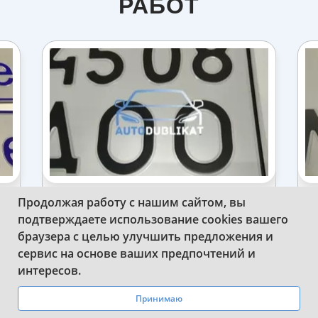
РАБОТ
Продолжая работу с нашим сайтом, вы
ИЗГОТОВИЛИ КВАДРАТНЫЙ
подтверждаете использование cookies вашего
ДУБЛИКАТ НОМЕРА СССР НА
браузера с целью улучшить предложения и
АВТОМОБИЛЬ
сервис на основе ваших предпочтений и
WhatsApp
Telegram
интересов.
Принимаю