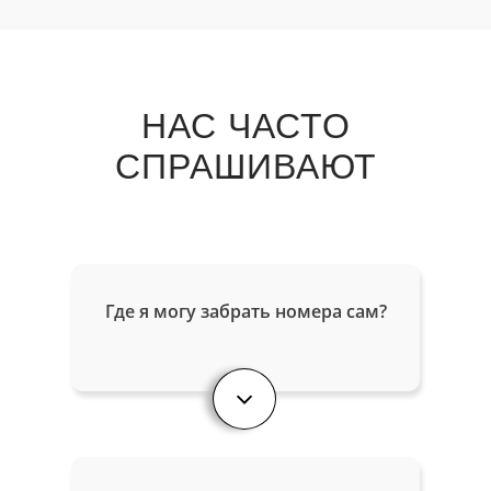
НАС ЧАСТО
СПРАШИВАЮТ
Где я могу забрать номера сам?
После совершения заказа забираете
точную копию гос. номеров
самостоятельно и без очереди по
адресу: г. Москва, Пяловская улица,
дом 7 и ул. Ладожская, 10. График
работы уточните у менеджера как