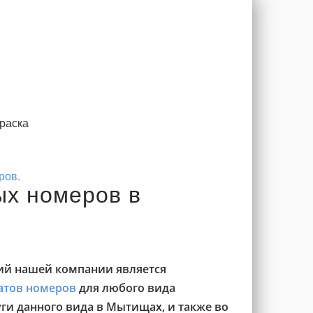
раска
ров.
ых номеров в
ий нашей компании является
атов номеров
для любого вида
ги данного вида в Мытищах, и также во