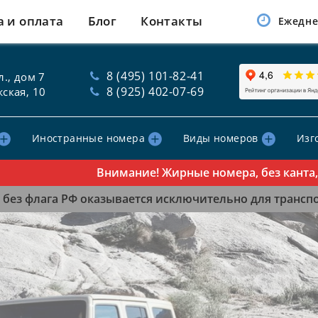
а и оплата
Блог
Контакты
Ежедне
8 (495) 101-82-41
., дом 7
8 (925) 402-07-69
ская, 10
Иностранные номера
Виды номеров
Изг
Внимание! Жирные номера, без канта, таб
без флага РФ оказывается исключительно для транспор