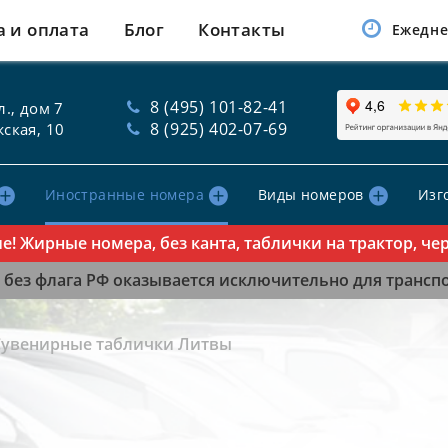
а и оплата
Блог
Контакты
Ежедне
8 (495) 101-82-41
., дом 7
8 (925) 402-07-69
ская, 10
Иностранные номера
Виды номеров
Изг
рные номера, без канта, таблички на трактор, черные,
без флага РФ оказывается исключительно для транспор
Сувенирные таблички Литвы