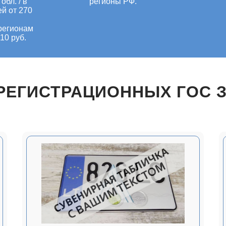
обл. / в
регионы РФ.
ей от 270
регионам
10 руб.
РЕГИСТРАЦИОННЫХ ГОС 