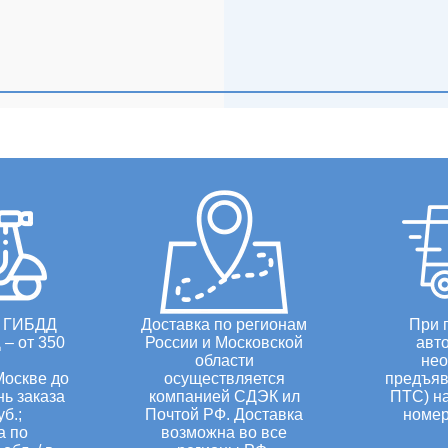
о ГИБДД
Доставка по регионам
При 
– от 350
России и Московской
авт
области
нео
Москве до
осуществляется
предъяв
нь заказа
компанией СДЭК ил
ПТС) н
уб.;
Почтой РФ. Доставка
номер
а по
возможна во все