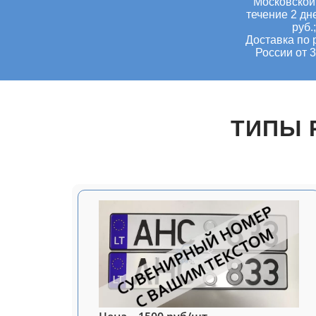
Московской 
течение 2 дн
руб.;
Доставка по 
России от 3
ТИПЫ 