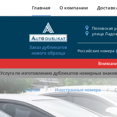
Главная
О компании
Доставк
Пяловская ул
улица Ладож
Заказ дубликатов
Российские номера
нового образца
Внимание! Жи
Услуга по изготовлению дубликатов номерных знаков 
Главная
Иностранные номера