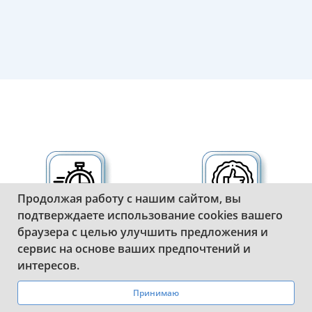
Продолжая работу с нашим сайтом, вы
подтверждаете использование cookies вашего
браузера с целью улучшить предложения и
Быстрое изготовление
Гарантия качества.
сервис на основе ваших предпочтений и
дубликатов
Штампуем номера из
WhatsApp
Telegram
интересов.
госномеров любого
высококачественного
объема.
алюминевого сплава.
Принимаю