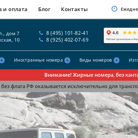
а и оплата
Блог
Контакты
Ежедне
8 (495) 101-82-41
., дом 7
8 (925) 402-07-69
ская, 10
Иностранные номера
Виды номеров
Изг
Внимание! Жирные номера, без канта, таб
без флага РФ оказывается исключительно для транспор