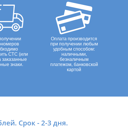
снегоходов и квадроциклов.
17 (транзитные военные тс)
18 (транзитные тракторы,
спецтехника)
19 (транзитные)
20 (МВД авто)
получении
Оплата производится
21 (МВД прицепы и
ономеров
при получении любым
полуприцепы)
бходимо
удобным способом:
ить СТС (или
наличными,
22 (МВД мотоциклы, мопеды,
а заказанные
безналичным
скутера)
ные знаки.
платежом, банковской
23 (классические (ретро))
картой
24 (классические квадратные
(ретро))
25 (классические (ретро)
мотоциклы)
26 (спортивные)
27 (спортивные квадратные)
ей. Срок - 2-3 дня.
28 (спортивные мотоциклы)