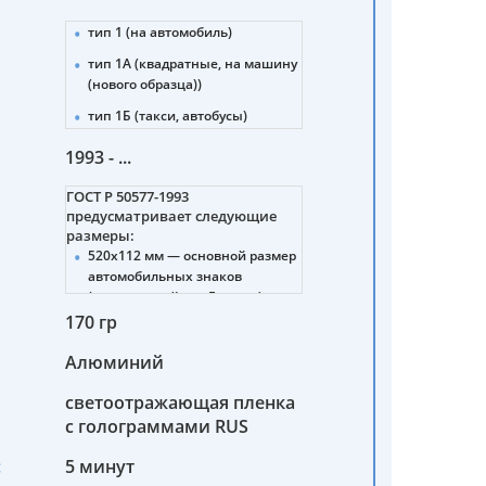
тип 1 (на автомобиль)
тип 1А (квадратные, на машину
(нового образца))
тип 1Б (такси, автобусы)
тип 2 (прицепы, полуприцепы)
1993 - ...
тип 3 (тракторы)
ГОСТ Р 50577-1993
тип 4 (мотоциклы (нового и
предусматривает следующие
старого образца))
размеры:
520х112 мм — основной размер
тип 4А (снегоболотоходы,
автомобильных знаков
мотовездеходы)
(стандартный для Европы).
тип 4Б (мопеды)
170 гр
288х206 мм — для тракторов,
5 (военные машины)
дорожно-строительных машин,
Алюминий
прицепов.
6 (военные автомобильные
прицепы, полуприцепы)
светоотражающая пленка
245х185 мм — для мотоциклов,
мотороллеров, мопедов.
с голограммами RUS
7 (военные тракторы,
спецтехника)
260х220 мм — для
:
5 минут
транспортных средств
8 (военные мотоциклы,