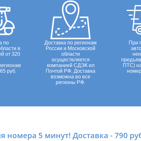
а по
Доставка по регионам
При 
бласти в
России и Московской
авт
ей от 320
области
нео
осуществляется
предъяв
регионам
компанией СДЭК ил
ПТС) н
65 руб.
Почтой РФ. Доставка
номер
возможна во все
регионы РФ.
 номера 5 минут! Доставка - 790 рубл