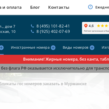
а и оплата
Блог
Контакты
Ежедне
8 (495) 101-82-41
., дом 7
8 (925) 402-07-69
ская, 10
Иностранные номера
Виды номеров
Изг
Внимание! Жирные номера, без канта, таблички
без флага РФ оказывается исключительно для транспор
бликаты гос номеров заказать в Мурманске