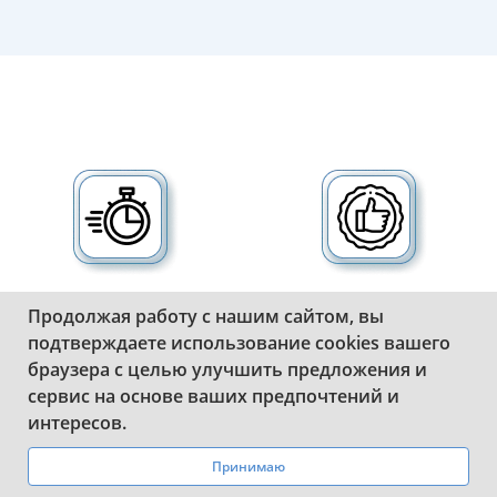
Быстрое изготовление
Гарантия качества.
Продолжая работу с нашим сайтом, вы
дубликатов
Штампуем номера из
подтверждаете использование cookies вашего
госномеров любого
высококачественного
браузера с целью улучшить предложения и
объема.
алюминевого сплава.
сервис на основе ваших предпочтений и
WhatsApp
Telegram
интересов.
Принимаю