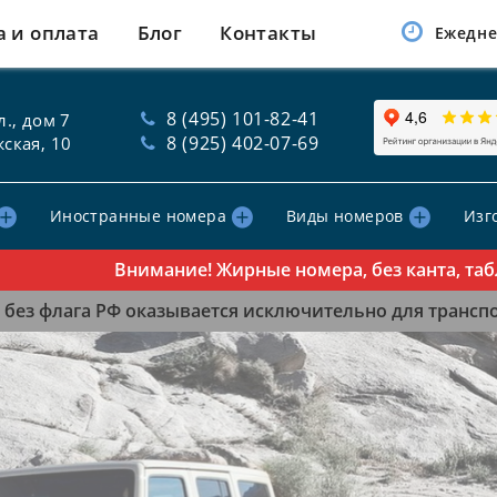
а и оплата
Блог
Контакты
Ежедне
8 (495) 101-82-41
., дом 7
8 (925) 402-07-69
ская, 10
Иностранные номера
Виды номеров
Изг
Внимание! Жирные номера, без канта, таблички
без флага РФ оказывается исключительно для транспор