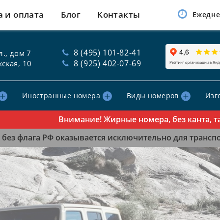
а и оплата
Блог
Контакты
Ежедне
8 (495) 101-82-41
., дом 7
8 (925) 402-07-69
ская, 10
Иностранные номера
Виды номеров
Изг
Внимание! Жирные номера, без канта, табли
без флага РФ оказывается исключительно для транспор