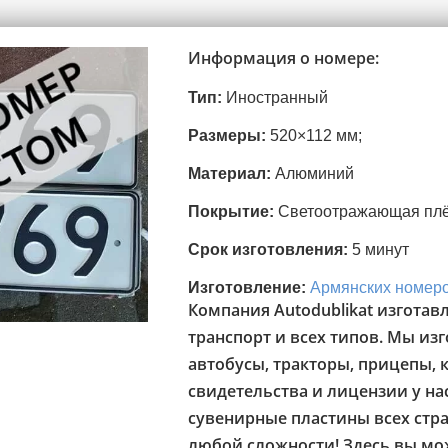
Информация о номере:
Тип:
Иностранный
Размеры:
520×112 мм;
Материал:
Алюминий
Покрытие:
Светоотражающая пл
Срок изготовления:
5 минут
Изготовление:
Армянских номеро
Компания Autodublikat изготав
транспорт и всех типов. Мы из
автобусы, тракторы, прицепы, 
свидетельства и лицензии у нас
сувенирные пластины всех стр
любой сложности! Здесь вы мо