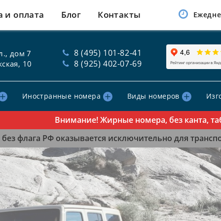
а и оплата
Блог
Контакты
Ежедне
8 (495) 101-82-41
., дом 7
8 (925) 402-07-69
ская, 10
Иностранные номера
Виды номеров
Изг
Внимание! Жирные номера, без канта, табличк
без флага РФ оказывается исключительно для транспор