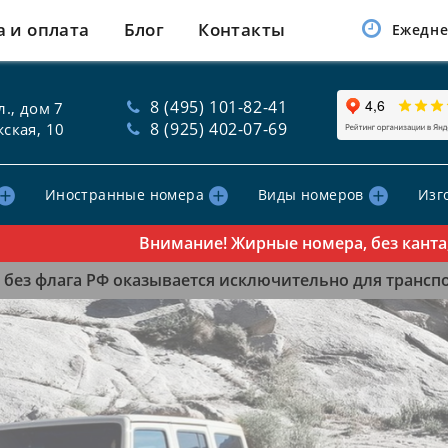
а и оплата
Блог
Контакты
Ежедне
8 (495) 101-82-41
., дом 7
8 (925) 402-07-69
ская, 10
Иностранные номера
Виды номеров
Изг
Внимание! Жирные номера, без канта, табл
без флага РФ оказывается исключительно для транспор