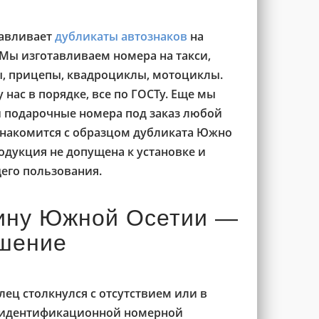
авливает
дубликаты автознаков
на
 Мы изготавливаем номера на такси,
ы, прицепы, квадроциклы, мотоциклы.
 нас в порядке, все по ГОСТу. Еще мы
и подарочные номера под заказ любой
знакомится с образцом дубликата Южно
одукция не допущена к установке и
его пользования.
ину Южной Осетии —
ешение
ец столкнулся с отсутствием или в
м идентификационной номерной