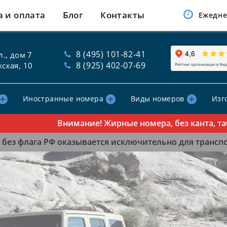
а и оплата
Блог
Контакты
Ежедне
8 (495) 101-82-41
., дом 7
8 (925) 402-07-69
ская, 10
Иностранные номера
Виды номеров
Изг
Внимание! Жирные номера, без канта, таблич
без флага РФ оказывается исключительно для транспор