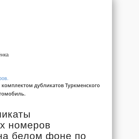
ёнка
ров.
с комплектом дубликатов Туркменского
втомобиль.
ликаты
х номеров
на белом фоне по