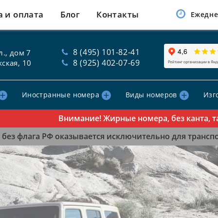
а и оплата
Блог
Контакты
Ежедне
8 (495) 101-82-41
., дом 7
8 (925) 402-07-69
ская, 10
Иностранные номера
Виды номеров
Изг
Внимание! Жирные номера, без канта, табли
без флага РФ оказывается исключительно для транспор