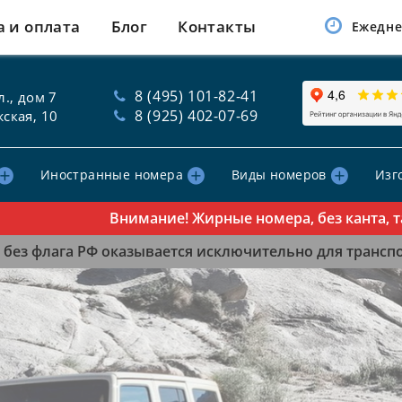
а и оплата
Блог
Контакты
Ежедне
8 (495) 101-82-41
., дом 7
8 (925) 402-07-69
ская, 10
Иностранные номера
Виды номеров
Изг
Внимание! Жирные номера, без канта, табл
без флага РФ оказывается исключительно для транспор