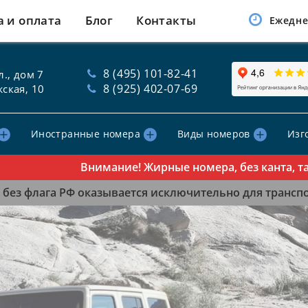
а и оплата
Блог
Контакты
Ежедне
8 (495) 101-82-41
., дом 7
8 (925) 402-07-69
ская, 10
Иностранные номера
Виды номеров
Изг
Внимание! Жирные номера, без канта, табли
без флага РФ оказывается исключительно для транспор