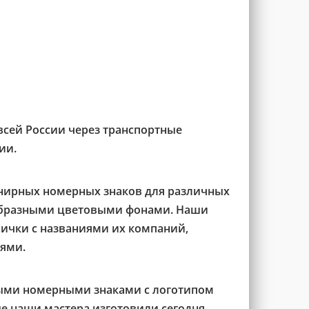
всей России через транспортные
ии.
нирных номерных знаков для различных
ообразными цветовыми фонами. Наши
лички с названиями их компаний,
ями.
ыми номерными знаками с логотипом
ые наши мастера изготовили сегодня.