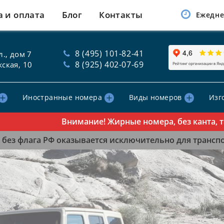
а и оплата
Блог
Контакты
Ежедне
8 (495) 101-82-41
., дом 7
8 (925) 402-07-69
ская, 10
Иностранные номера
Виды номеров
Изг
Внимание! Жирные номера, без канта, табл
без флага РФ оказывается исключительно для транспор