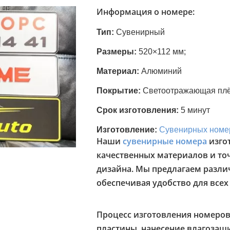
Информация о номере:
Тип:
Сувенирный
Размеры:
520×112 мм;
Материал:
Алюминий
Покрытие:
Светоотражающая пл
Срок изготовления:
5 минут
Изготовление:
Сувенирных номе
Наши
сувенирные номера
изго
качественных материалов и то
дизайна. Мы предлагаем различ
обеспечивая удобство для всех
Процесс изготовления номеро
пластины, нанесение влагозащи