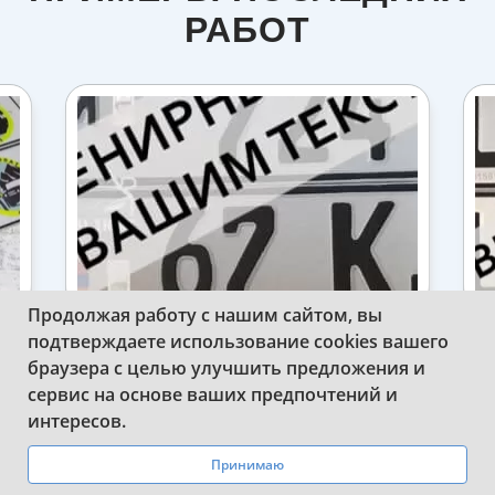
РАБОТ
Продолжая работу с нашим сайтом, вы
подтверждаете использование cookies вашего
ИЗГОТОВИЛИ КВАДРАТНЫЕ
И
браузера с целью улучшить предложения и
АЯ
СУВЕНИРНЫЕ НОМЕРА АРМЕНИИ
сервис на основе ваших предпочтений и
WhatsApp
Telegram
интересов.
Принимаю