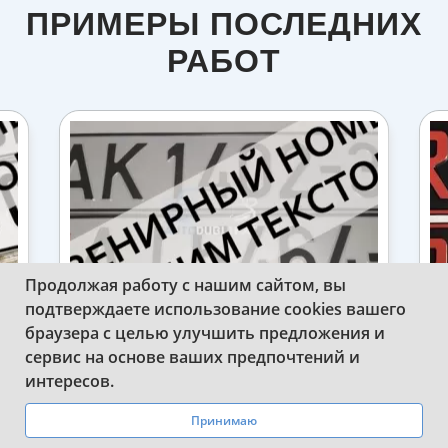
ПРИМЕРЫ ПОСЛЕДНИХ
РАБОТ
Продолжая работу с нашим сайтом, вы
подтверждаете использование cookies вашего
браузера с целью улучшить предложения и
ИЗГОТОВИЛИ СУВЕНИРНЫЕ
сервис на основе ваших предпочтений и
У
НОМЕРНЫЕ ЗНАКИ БЕЛОРУССИИ ДЛЯ
WhatsApp
Telegram
интересов.
АВТО
Принимаю