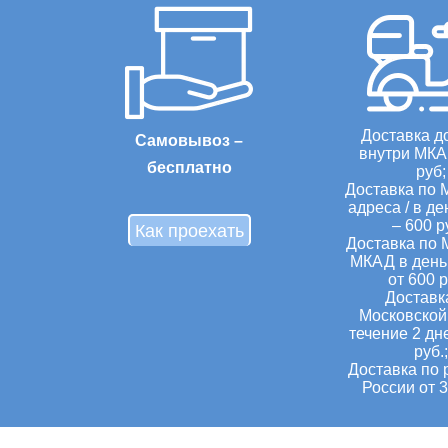
Доставка д
Самовывоз –
внутри МКА
бесплатно
руб;
Доставка по 
адреса / в де
– 600 р
Как проехать
Доставка по 
МКАД в день 
от 600 р
Доставк
Московской 
течение 2 дн
руб.;
Доставка по 
России от 3