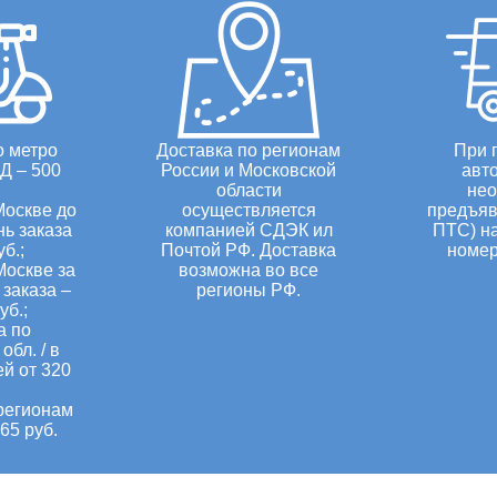
о метро
Доставка по регионам
При 
Д – 500
России и Московской
авт
области
нео
Москве до
осуществляется
предъяв
нь заказа
компанией СДЭК ил
ПТС) н
уб.;
Почтой РФ. Доставка
номер
Москве за
возможна во все
заказа –
регионы РФ.
уб.;
а по
обл. / в
ей от 320
регионам
65 руб.