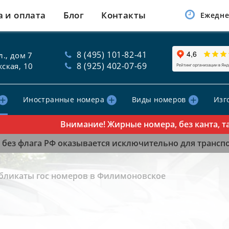
а и оплата
Блог
Контакты
Ежедне
8 (495) 101-82-41
., дом 7
8 (925) 402-07-69
ская, 10
Иностранные номера
Виды номеров
Изг
Внимание! Жирные номера, без канта, табл
без флага РФ оказывается исключительно для транспор
бликаты гос номеров в Филимоновское