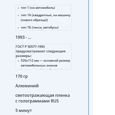
тип 1 (на автомобиль)
тип 1А (квадратные, на машину
(нового образца))
тип 1Б (такси, автобусы)
тип 2 (прицепы, полуприцепы)
1993 - ...
тип 3 (тракторы)
ГОСТ Р 50577-1993
тип 4 (мотоциклы (нового и
предусматривает следующие
старого образца))
размеры:
520х112 мм — основной размер
тип 4А (снегоболотоходы,
автомобильных знаков
мотовездеходы)
(стандартный для Европы).
тип 4Б (мопеды)
170 гр
288х206 мм — для тракторов,
5 (военные машины)
дорожно-строительных машин,
Алюминий
прицепов.
6 (военные автомобильные
прицепы, полуприцепы)
светоотражающая пленка
245х185 мм — для мотоциклов,
мотороллеров, мопедов.
с голограммами RUS
7 (военные тракторы,
спецтехника)
260х220 мм — для
:
5 минут
транспортных средств
8 (военные мотоциклы,