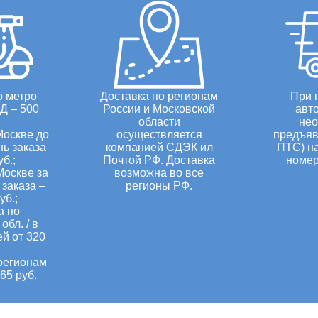
о метро
Доставка по регионам
При 
Д – 500
России и Московской
авт
области
нео
Москве до
осуществляется
предъяв
нь заказа
компанией СДЭК ил
ПТС) н
уб.;
Почтой РФ. Доставка
номер
Москве за
возможна во все
заказа –
регионы РФ.
уб.;
а по
обл. / в
ей от 320
регионам
65 руб.