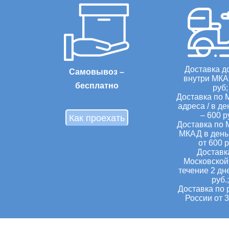
Доставка д
Самовывоз –
внутри МКА
бесплатно
руб;
Доставка по 
адреса / в де
– 600 р
Как проехать
Доставка по 
МКАД в день 
от 600 р
Доставк
Московской 
течение 2 дн
руб.;
Доставка по 
России от 3