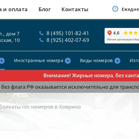
а и оплата
Блог
Контакты
Ежедне
8 (495) 101-82-41
., дом 7
8 (925) 402-07-69
ская, 10
Иностранные номера
Виды номеров
Изг
Внимание! Жирные номера, без канта, та
без флага РФ оказывается исключительно для транспор
бликаты гос номеров в Ховрино