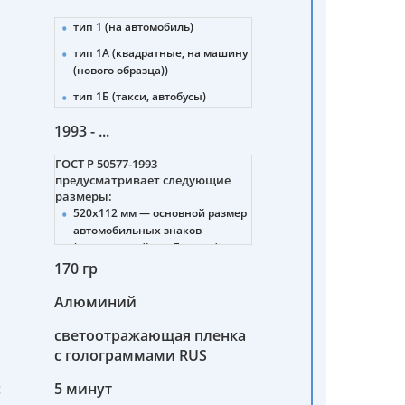
тип 1 (на автомобиль)
тип 1А (квадратные, на машину
(нового образца))
тип 1Б (такси, автобусы)
тип 2 (прицепы, полуприцепы)
1993 - ...
тип 3 (тракторы)
ГОСТ Р 50577-1993
тип 4 (мотоциклы (нового и
предусматривает следующие
старого образца))
размеры:
520х112 мм — основной размер
тип 4А (снегоболотоходы,
автомобильных знаков
мотовездеходы)
(стандартный для Европы).
тип 4Б (мопеды)
170 гр
288х206 мм — для тракторов,
5 (военные машины)
дорожно-строительных машин,
Алюминий
прицепов.
6 (военные автомобильные
прицепы, полуприцепы)
светоотражающая пленка
245х185 мм — для мотоциклов,
мотороллеров, мопедов.
с голограммами RUS
7 (военные тракторы,
спецтехника)
260х220 мм — для
:
5 минут
транспортных средств
8 (военные мотоциклы,