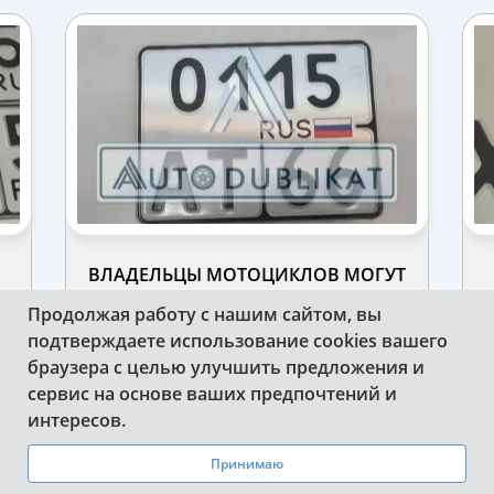
ВЛАДЕЛЬЦЫ МОТОЦИКЛОВ МОГУТ
ЗАКАЗЫВАТЬ ДУБЛИКАТЫ НОВОГО
Н
Продолжая работу с нашим сайтом, вы
ТИПА У НАС
подтверждаете использование cookies вашего
браузера с целью улучшить предложения и
сервис на основе ваших предпочтений и
WhatsApp
Telegram
интересов.
Принимаю
ПОСМОТРЕТЬ ВСЕ РАБОТЫ