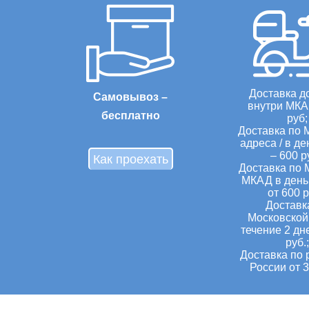
Доставка д
Самовывоз –
внутри МКА
бесплатно
руб;
Доставка по 
адреса / в де
– 600 р
Как проехать
Доставка по 
МКАД в день 
от 600 р
Доставк
Московской 
течение 2 дн
руб.;
Доставка по 
России от 3