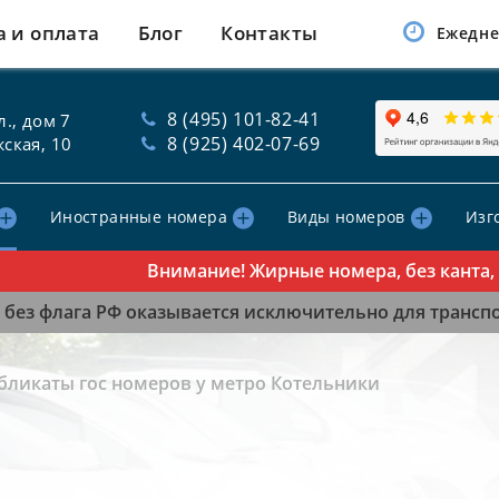
а и оплата
Блог
Контакты
Ежедне
8 (495) 101-82-41
., дом 7
8 (925) 402-07-69
ская, 10
Иностранные номера
Виды номеров
Изг
Внимание! Жирные номера, без канта, таб
без флага РФ оказывается исключительно для транспор
бликаты гос номеров у метро Котельники