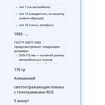
тип 1 (на автомобиль)
тип 1А (квадратные, на машину
(нового образца))
тип 1Б (такси, автобусы)
тип 2 (прицепы, полуприцепы)
1993 - ...
тип 3 (тракторы)
ГОСТ Р 50577-1993
тип 4 (мотоциклы (нового и
предусматривает следующие
старого образца))
размеры:
520х112 мм — основной размер
тип 4А (снегоболотоходы,
автомобильных знаков
мотовездеходы)
(стандартный для Европы).
тип 4Б (мопеды)
170 гр
288х206 мм — для тракторов,
5 (военные машины)
дорожно-строительных машин,
Алюминий
прицепов.
6 (военные автомобильные
прицепы, полуприцепы)
светоотражающая пленка
245х185 мм — для мотоциклов,
мотороллеров, мопедов.
с голограммами RUS
7 (военные тракторы,
спецтехника)
260х220 мм — для
:
5 минут
транспортных средств
8 (военные мотоциклы,