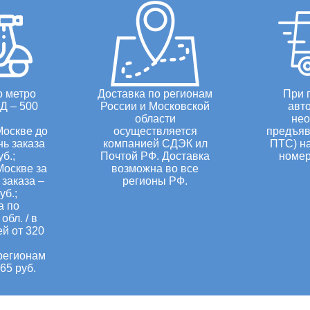
о метро
Доставка по регионам
При 
Д – 500
России и Московской
авт
области
нео
Москве до
осуществляется
предъяв
нь заказа
компанией СДЭК ил
ПТС) н
уб.;
Почтой РФ. Доставка
номер
Москве за
возможна во все
заказа –
регионы РФ.
уб.;
а по
обл. / в
ей от 320
регионам
65 руб.