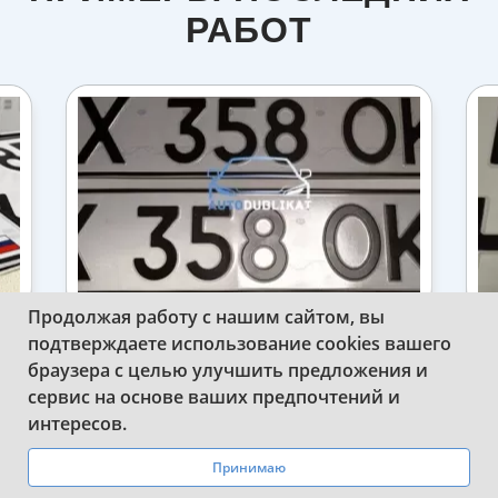
РАБОТ
Продолжая работу с нашим сайтом, вы
подтверждаете использование cookies вашего
ИЗГОТОВИЛИ ДУБЛИКАТ
браузера с целью улучшить предложения и
СОВЕТСКОГО НОМЕРА НА МАШИНУ
Н
сервис на основе ваших предпочтений и
WhatsApp
Telegram
интересов.
Принимаю