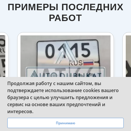
ПРИМЕРЫ ПОСЛЕДНИХ
РАБОТ
Продолжая работу с нашим сайтом, вы
подтверждаете использование cookies вашего
браузера с целью улучшить предложения и
ВЛАДЕЛЬЦЫ МОТОЦИКЛОВ МОГУТ
сервис на основе ваших предпочтений и
ЗАКАЗЫВАТЬ ДУБЛИКАТЫ НОВОГО
Н
WhatsApp
Telegram
интересов.
ТИПА У НАС
Принимаю