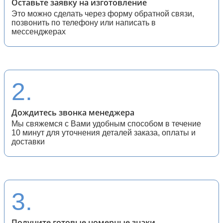
Оставьте заявку на изготовление
24 (классические квадратные (ретро))
Это можно сделать через форму обратной связи,
25 (классические (ретро) мотоциклы)
позвонить по телефону или написать в
26 (спортивные)
мессенджерах
27 (спортивные квадратные)
28 (спортивные мотоциклы)
2.
Дождитесь звонка менеджера
Мы свяжемся с Вами удобным способом в течение
10 минут для уточнения деталей заказа, оплаты и
доставки
3.
Получите готовые номерные знаки