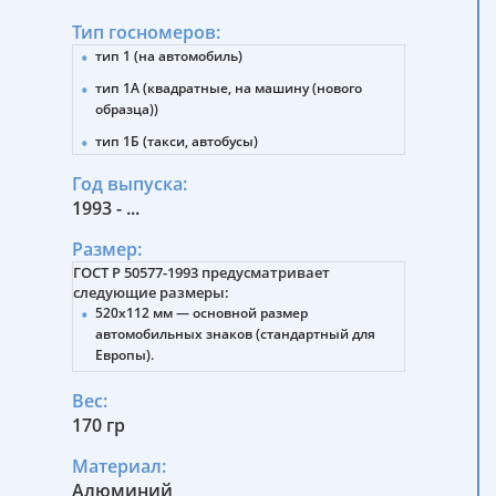
Тип госномеров:
тип 1 (на автомобиль)
тип 1А (квадратные, на машину (нового
образца))
тип 1Б (такси, автобусы)
тип 2 (прицепы, полуприцепы)
Год выпуска:
1993 - ...
тип 3 (тракторы)
тип 4 (мотоциклы (нового и старого образца))
Размер:
тип 4А (снегоболотоходы, мотовездеходы)
ГОСТ Р 50577-1993 предусматривает
следующие размеры:
тип 4Б (мопеды)
520х112 мм — основной размер
5 (военные машины)
автомобильных знаков (стандартный для
Европы).
6 (военные автомобильные прицепы,
полуприцепы)
288х206 мм — для тракторов, дорожно-
Вес:
строительных машин, прицепов.
7 (военные тракторы, спецтехника)
170 гр
245х185 мм — для мотоциклов, мотороллеров,
8 (военные мотоциклы, мототехника)
мопедов.
Материал:
9 (дипломатические)
Алюминий
260х220 мм — для транспортных средств