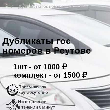
Дубликаты гос номеров в Реутове
Дубликаты гос
номеров в Реутове
1шт -
от 1000
комплект -
от 1500
Прием заявок
круглосуточно
Изготовление
в течении 8 минут