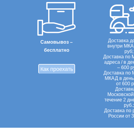
Доставка д
Самовывоз –
внутри МКА
бесплатно
руб;
Доставка по 
адреса / в де
– 600 р
Как проехать
Доставка по 
МКАД в день 
от 600 р
Доставк
Московской 
течение 2 дн
руб.;
Доставка по 
России от 3