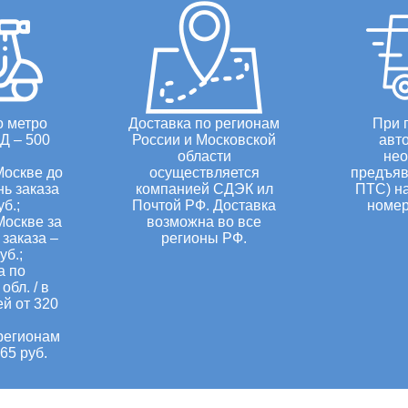
о метро
Доставка по регионам
При 
Д – 500
России и Московской
авт
области
нео
Москве до
осуществляется
предъяв
нь заказа
компанией СДЭК ил
ПТС) н
уб.;
Почтой РФ. Доставка
номер
Москве за
возможна во все
заказа –
регионы РФ.
уб.;
а по
обл. / в
ей от 320
регионам
65 руб.