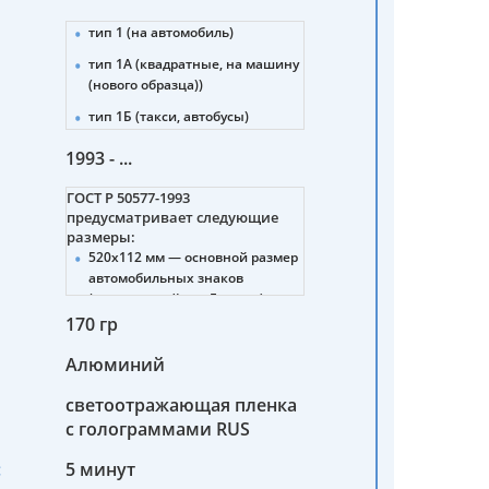
тип 1 (на автомобиль)
тип 1А (квадратные, на машину
(нового образца))
тип 1Б (такси, автобусы)
тип 2 (прицепы, полуприцепы)
1993 - ...
тип 3 (тракторы)
ГОСТ Р 50577-1993
тип 4 (мотоциклы (нового и
предусматривает следующие
старого образца))
размеры:
520х112 мм — основной размер
тип 4А (снегоболотоходы,
автомобильных знаков
мотовездеходы)
(стандартный для Европы).
тип 4Б (мопеды)
170 гр
288х206 мм — для тракторов,
5 (военные машины)
дорожно-строительных машин,
Алюминий
прицепов.
6 (военные автомобильные
прицепы, полуприцепы)
светоотражающая пленка
245х185 мм — для мотоциклов,
мотороллеров, мопедов.
с голограммами RUS
7 (военные тракторы,
спецтехника)
260х220 мм — для
:
5 минут
транспортных средств
8 (военные мотоциклы,