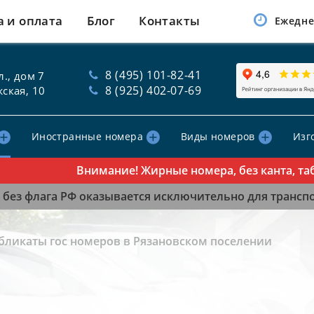
а и оплата
Блог
Контакты
Ежедне
8 (495) 101-82-41
., дом 7
8 (925) 402-07-69
ская, 10
Иностранные номера
Виды номеров
Изг
Внимание! Жирные номера, без канта, таблич
без флага РФ оказывается исключительно для транспор
бликаты гос номеров в Рязановском поселении