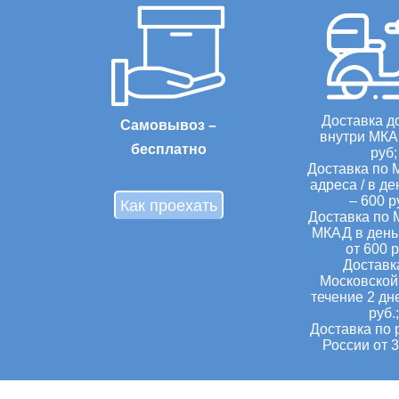
Доставка д
Самовывоз –
внутри МКА
бесплатно
руб;
Доставка по 
адреса / в де
– 600 р
Как проехать
Доставка по 
МКАД в день 
от 600 р
Доставк
Московской 
течение 2 дн
руб.;
Доставка по 
России от 3