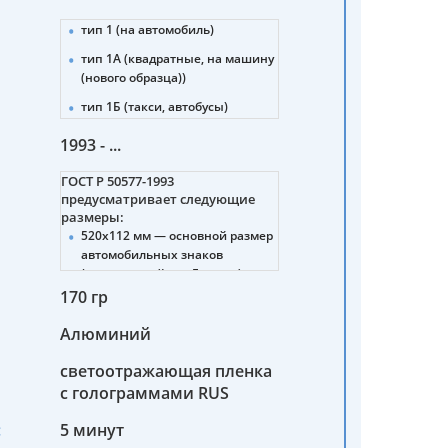
тип 1 (на автомобиль)
тип 1А (квадратные, на машину
(нового образца))
тип 1Б (такси, автобусы)
тип 2 (прицепы, полуприцепы)
1993 - ...
тип 3 (тракторы)
ГОСТ Р 50577-1993
тип 4 (мотоциклы (нового и
предусматривает следующие
старого образца))
размеры:
520х112 мм — основной размер
тип 4А (снегоболотоходы,
автомобильных знаков
мотовездеходы)
(стандартный для Европы).
тип 4Б (мопеды)
170 гр
288х206 мм — для тракторов,
5 (военные машины)
дорожно-строительных машин,
Алюминий
прицепов.
6 (военные автомобильные
прицепы, полуприцепы)
светоотражающая пленка
245х185 мм — для мотоциклов,
мотороллеров, мопедов.
с голограммами RUS
7 (военные тракторы,
спецтехника)
260х220 мм — для
:
5 минут
транспортных средств
8 (военные мотоциклы,