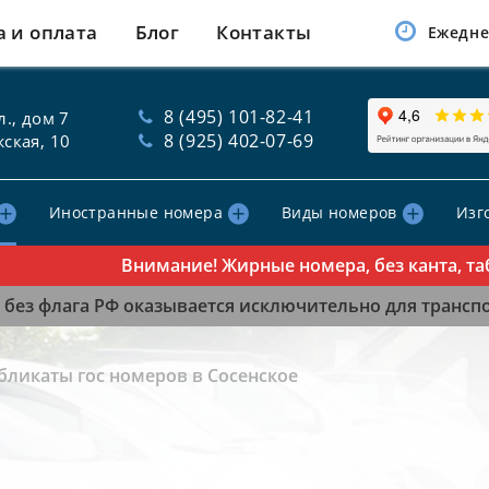
а и оплата
Блог
Контакты
Ежедне
8 (495) 101-82-41
., дом 7
8 (925) 402-07-69
ская, 10
Иностранные номера
Виды номеров
Изг
Внимание! Жирные номера, без канта, таблич
без флага РФ оказывается исключительно для транспор
бликаты гос номеров в Сосенское