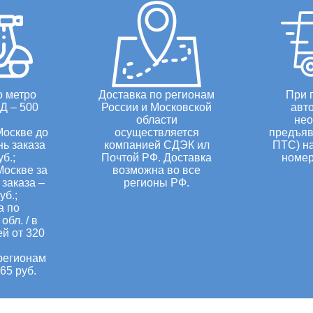
о метро
Доставка по регионам
При 
Д – 500
России и Московской
авт
области
нео
Москве до
осуществляется
предъяв
нь заказа
компанией СДЭК ил
ПТС) н
уб.;
Почтой РФ. Доставка
номер
Москве за
возможна во все
заказа –
регионы РФ.
уб.;
а по
обл. / в
ей от 320
регионам
65 руб.