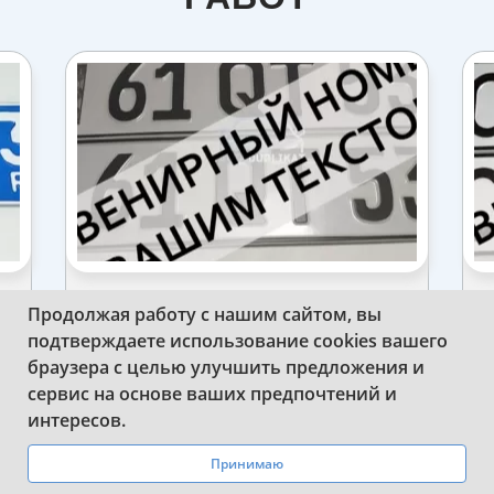
СДЕЛАЛИ КОМПЛЕКТ СУВЕНИРНЫХ
Продолжая работу с нашим сайтом, вы
ЕР
СТАНДАРТНЫХ НОМЕРНЫХ ЗНАКОВ
подтверждаете использование cookies вашего
АРМЕНИИ
браузера с целью улучшить предложения и
сервис на основе ваших предпочтений и
WhatsApp
Telegram
интересов.
Принимаю