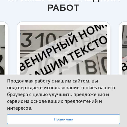
РАБОТ
Продолжая работу с нашим сайтом, вы
подтверждаете использование cookies вашего
Т
СДЕЛАЛИ СУВЕНИРНЫЕ
С
браузера с целью улучшить предложения и
КАЗАХСТАНСКИЕ АВТОМОБИЛЬНЫЕ
НОМЕРНЫЕ ЗНАКИ
сервис на основе ваших предпочтений и
WhatsApp
Telegram
интересов.
Принимаю