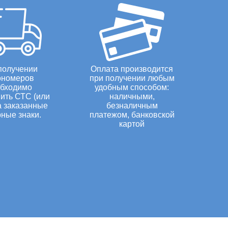
снегоходов и квадроциклов.
17 (транзитные военные тс)
18 (транзитные тракторы,
спецтехника)
19 (транзитные)
20 (МВД авто)
получении
Оплата производится
21 (МВД прицепы и
ономеров
при получении любым
полуприцепы)
бходимо
удобным способом:
ить СТС (или
наличными,
22 (МВД мотоциклы, мопеды,
а заказанные
безналичным
скутера)
ные знаки.
платежом, банковской
23 (классические (ретро))
картой
24 (классические квадратные
(ретро))
25 (классические (ретро)
мотоциклы)
26 (спортивные)
27 (спортивные квадратные)
28 (спортивные мотоциклы)