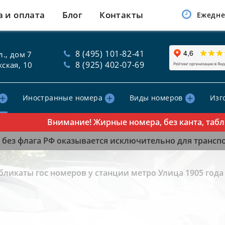
а и оплата
Блог
Контакты
Ежедне
8 (495) 101-82-41
., дом 7
8 (925) 402-07-69
ская, 10
Иностранные номера
Виды номеров
Изг
Внимание! Жирные номера, без канта, табличк
без флага РФ оказывается исключительно для транспор
бликаты гос номеров у станции метро Улица 1905 года