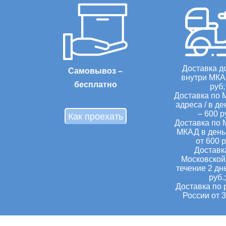
Доставка д
Самовывоз –
внутри МКА
бесплатно
руб;
Доставка по 
адреса / в де
– 600 р
Как проехать
Доставка по 
МКАД в день 
от 600 р
Доставк
Московской 
течение 2 дн
руб.;
Доставка по 
России от 3