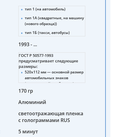
тип 1 (на автомобиль)
тип 1А (квадратные, на машину
(нового образца))
тип 1Б (такси, автобусы)
тип 2 (прицепы, полуприцепы)
1993 - ...
тип 3 (тракторы)
ГОСТ Р 50577-1993
тип 4 (мотоциклы (нового и
предусматривает следующие
старого образца))
размеры:
520х112 мм — основной размер
тип 4А (снегоболотоходы,
автомобильных знаков
мотовездеходы)
(стандартный для Европы).
тип 4Б (мопеды)
170 гр
288х206 мм — для тракторов,
5 (военные машины)
дорожно-строительных машин,
Алюминий
прицепов.
6 (военные автомобильные
прицепы, полуприцепы)
светоотражающая пленка
245х185 мм — для мотоциклов,
мотороллеров, мопедов.
с голограммами RUS
7 (военные тракторы,
спецтехника)
260х220 мм — для
:
5 минут
транспортных средств
8 (военные мотоциклы,