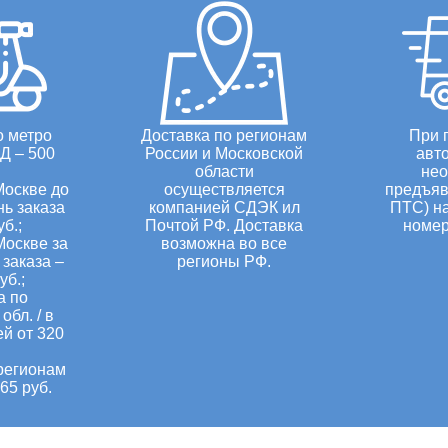
о метро
Доставка по регионам
При 
Д – 500
России и Московской
авт
области
нео
Москве до
осуществляется
предъяв
нь заказа
компанией СДЭК ил
ПТС) н
уб.;
Почтой РФ. Доставка
номер
Москве за
возможна во все
заказа –
регионы РФ.
уб.;
а по
обл. / в
ей от 320
регионам
65 руб.